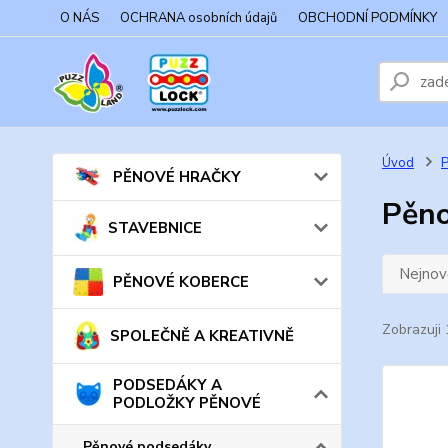
O NÁS
OCHRANA osobních údajů
OBCHODNÍ PODMÍNKY
Úvod
PĚNOVÉ HRAČKY
Pěn
STAVEBNICE
Nejnově
PĚNOVÉ KOBERCE
Zobrazuji 
SPOLEČNĚ A KREATIVNĚ
PODSEDÁKY A
PODLOŽKY PĚNOVÉ
Pěnové podsedáky