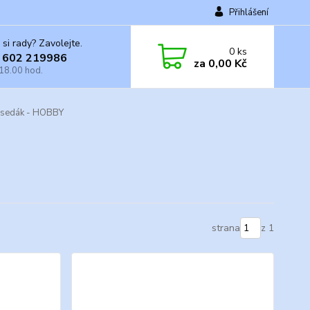
Přihlášení
 si rady? Zavolejte.
0
ks
 602 219986
za
0,00 Kč
 18.00 hod.
sedák - HOBBY
strana
z 1