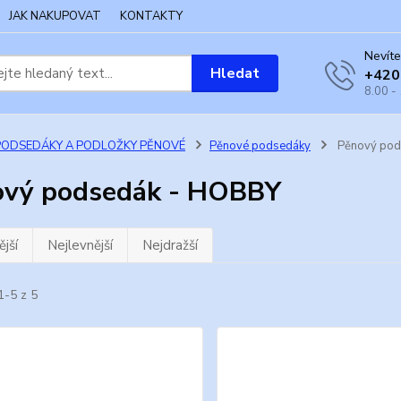
JAK NAKUPOVAT
KONTAKTY
Nevíte
Hledat
+420
8.00 -
PODSEDÁKY A PODLOŽKY PĚNOVÉ
Pěnové podsedáky
Pěnový pod
ový podsedák - HOBBY
jší
Nejlevnější
Nejdražší
1-5 z 5