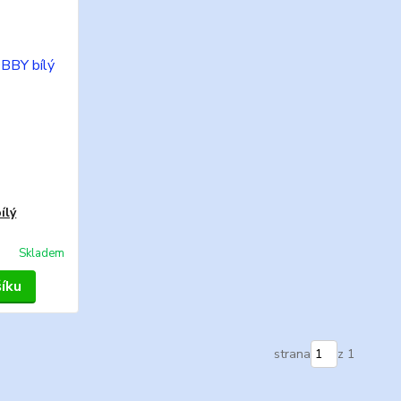
ílý
Skladem
šíku
strana
z 1