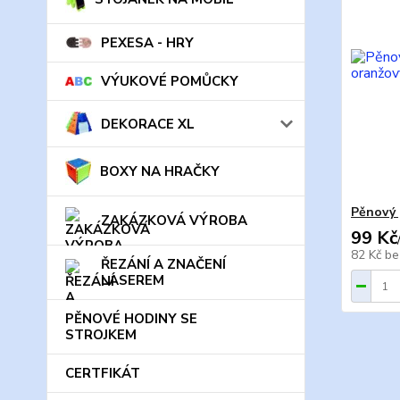
PEXESA - HRY
VÝUKOVÉ POMŮCKY
DEKORACE XL
BOXY NA HRAČKY
Pěnový 
ZAKÁZKOVÁ VÝROBA
99 Kč
82 Kč
be
ŘEZÁNÍ A ZNAČENÍ
LASEREM
PĚNOVÉ HODINY SE
STROJKEM
CERTFIKÁT