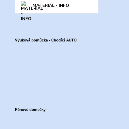
MATERIÁL - INFO
Výuková pomůcka - Chodící AUTO
Pěnové domečky