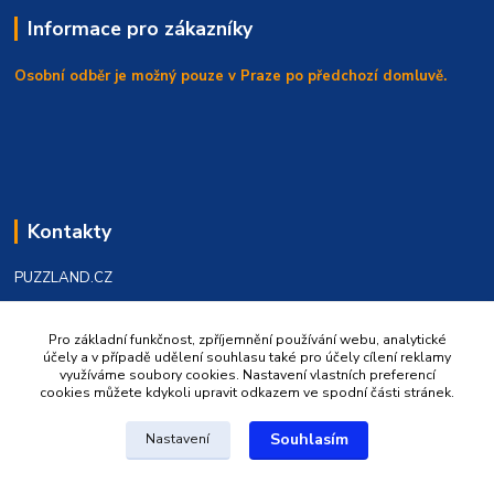
Informace pro zákazníky
Osobní odběr je možný pouze v Praze po předchozí domluvě.
Kontakty
PUZZLAND.CZ
Válka Dušan
Pro základní funkčnost, zpříjemnění používání webu, analytické
+420 602 219986
účely a v případě udělení souhlasu také pro účely cílení reklamy
využíváme soubory cookies. Nastavení vlastních preferencí
cookies můžete kdykoli upravit odkazem ve spodní části stránek.
puzzland@puzzland.cz
Souhlasím
Nastavení