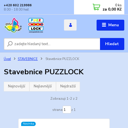
0
ks
+420 602 219986
za
0,00 Kč
8.00 - 18.00 hod.
Menu
Hledat
Úvod
STAVEBNICE
Stavebnice PUZZLOCK
Stavebnice PUZZLOCK
Nejnovější
Nejlevnější
Nejdražší
Zobrazuji 1-2 z 2
strana
z 1
Novinka