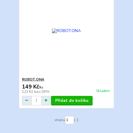
ROBOT.ONA
149 Kč
/
ks
Skladem
123 Kč
bez DPH
Přidat do košíku
strana
z 1