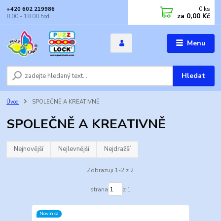
0
ks
+420 602 219986
za
0,00 Kč
8.00 - 18.00 hod.
Menu
Hledat
Úvod
SPOLEČNĚ A KREATIVNĚ
SPOLEČNĚ A KREATIVNĚ
Nejnovější
Nejlevnější
Nejdražší
Zobrazuji 1-2 z 2
strana
z 1
Novinka