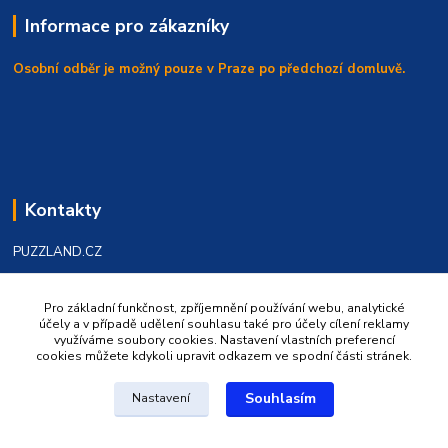
Informace pro zákazníky
Osobní odběr je možný pouze v Praze po předchozí domluvě.
Kontakty
PUZZLAND.CZ
Válka Dušan
Pro základní funkčnost, zpříjemnění používání webu, analytické
+420 602 219986
účely a v případě udělení souhlasu také pro účely cílení reklamy
využíváme soubory cookies. Nastavení vlastních preferencí
cookies můžete kdykoli upravit odkazem ve spodní části stránek.
puzzland@puzzland.cz
Souhlasím
Nastavení