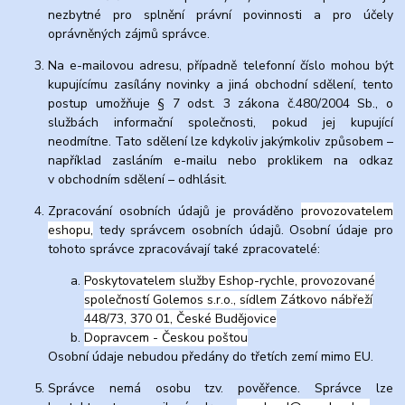
nezbytné pro splnění právní povinnosti a pro účely
oprávněných zájmů správce.
Na e-mailovou adresu, případně telefonní číslo mohou být
kupujícímu zasílány novinky a jiná obchodní sdělení, tento
postup umožňuje § 7 odst. 3 zákona č.480/2004 Sb., o
službách informační společnosti, pokud jej kupující
neodmítne. Tato sdělení lze kdykoliv jakýmkoliv způsobem –
například zasláním e-mailu nebo proklikem na odkaz
v obchodním sdělení – odhlásit.
Zpracování osobních údajů je prováděno
provozovatelem
eshopu,
tedy správcem osobních údajů. Osobní údaje pro
tohoto správce zpracovávají také zpracovatelé:
Poskytovatelem služby Eshop-rychle, provozované
společností Golemos s.r.o., sídlem Zátkovo nábřeží
448/73, 370 01, České Budějovice
Dopravcem - Českou poštou
Osobní údaje nebudou předány do třetích zemí mimo EU.
Správce nemá osobu tzv. pověřence. Správce lze