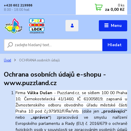
0
ks
+420 602 219986
za
0,00 Kč
8.00 - 18.00 hod.
Menu
Hledat
Úvod
OCHRANA osobních údajů
Ochrana osobních údajů e-shopu -
www.puzzland.cz
Firma
Válka Dušan
- Puzzland.cz, se sídlem 100 00 Praha
10, Černokostelecká 41/1460, IČ 61005819, zapsaná u
Živnostenského odboru obvodního úřadu městské části
Praha 10 pod č.j.979/92/F/Ře/Vrb.
(dále jen
„prodávající“
nebo
„správce“
) zpracovává ve smyslu nařízení
Evropského parlamentu a Rady (EU) č. 2016/679 o ochraně
fyzických osob v souvislosti se zpracováním osobních údajů