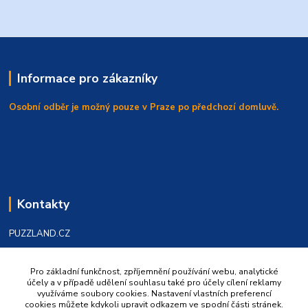
Informace pro zákazníky
Osobní odběr je možný pouze v Praze po předchozí domluvě.
Kontakty
PUZZLAND.CZ
Válka Dušan
Pro základní funkčnost, zpříjemnění používání webu, analytické
+420 602 219986
účely a v případě udělení souhlasu také pro účely cílení reklamy
využíváme soubory cookies. Nastavení vlastních preferencí
cookies můžete kdykoli upravit odkazem ve spodní části stránek.