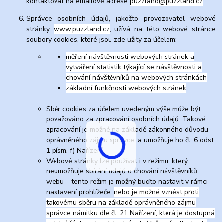
kontaktovat na emailové adrese
puzzland@puzzland.cz
Správce osobních údajů, jakožto provozovatel webové
stránky
www.puzzland.cz
, užívá na této webové stránce
soubory cookies, které jsou zde užity za účelem:
měření návštěvnosti webových stránek a
vytváření statistik týkající se návštěvnosti a
chování návštěvníků na webových stránkách
základní funkčnosti webových stránek
Sběr cookies za účelem uvedeným výše může být
považováno za zpracování osobních údajů. Takové
zpracování je možné na základě zákonného důvodu -
oprávněného zájmu správce, a umožňuje ho čl. 6 odst.
1 písm. f) Nařízení.
Webové stránky lze používat i v režimu, který
neumožňuje sbírání údajů o chování návštěvníků
webu – tento režim je možný buďto nastavit v rámci
nastavení prohlížeče,
nebo je možné vznést proti
takovému sběru na základě oprávněného zájmu
správce námitku dle čl. 21 Nařízení, která je dostupná