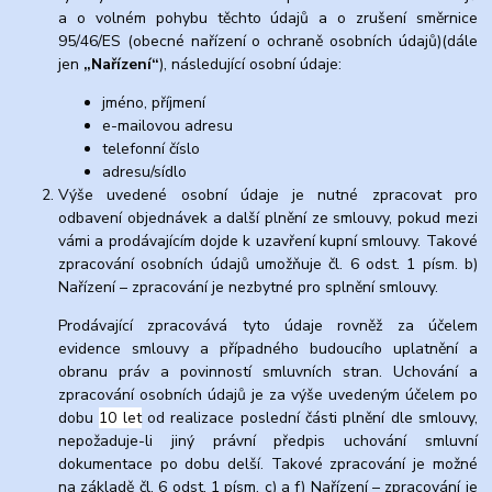
a o volném pohybu těchto údajů a o zrušení směrnice
95/46/ES (obecné nařízení o ochraně osobních údajů)(dále
jen
„Nařízení“
), následující osobní údaje:
jméno, příjmení
e-mailovou adresu
telefonní číslo
adresu/sídlo
Výše uvedené osobní údaje je nutné zpracovat pro
odbavení objednávek a další plnění ze smlouvy, pokud mezi
vámi a prodávajícím dojde k uzavření kupní smlouvy. Takové
zpracování osobních údajů umožňuje čl. 6 odst. 1 písm. b)
Nařízení – zpracování je nezbytné pro splnění smlouvy.
Prodávající zpracovává tyto údaje rovněž za účelem
evidence smlouvy a případného budoucího uplatnění a
obranu práv a povinností smluvních stran. Uchování a
zpracování osobních údajů je za výše uvedeným účelem po
dobu
10 let
od realizace poslední části plnění dle smlouvy,
nepožaduje-li jiný právní předpis uchování smluvní
dokumentace po dobu delší. Takové zpracování je možné
na základě čl. 6 odst. 1 písm. c) a f) Nařízení – zpracování je