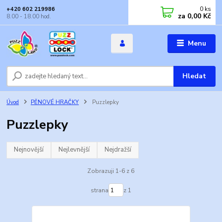
0
ks
+420 602 219986
za
0,00 Kč
8.00 - 18.00 hod.
Menu
Hledat
Úvod
PĚNOVÉ HRAČKY
Puzzlepky
Puzzlepky
Nejnovější
Nejlevnější
Nejdražší
Zobrazuji 1-6 z 6
strana
z 1