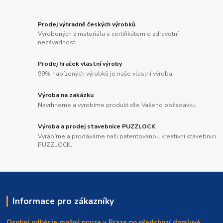
Prodej výhradně českých výrobků
Vyrobených z materiálu s certifikátem o zdravotní
nezávadnosti.
Prodej hraček vlastní výroby
99% nabízených výrobků je naše vlastní výroba.
Výroba na zakázku
Navrhneme a vyrobíme produkt dle Vašeho požadavku.
Výroba a prodej stavebnice PUZZLOCK
Vyrábíme a prodáváme naši patentovanou kreativní stavebnici
PUZZLOCK.
Informace pro zákazníky
Osobní odběr je možný pouze v Praze po předchozí domluvě.