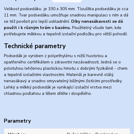
Velikost podsedáku je 330 x 305 mm. Tloušťka podsedáku je cca
11 mm. Tvar podsedáku umožňuje snadnou manipulaci s ním a dá
se též pověsit pro lepší uskladnění.
Díky nenasákavosti se dá
použít i k různým hrám v bazénu.
Použitelný všude tam, kde
potřebujete měkkou a tepelně izolační podložku pro větší pohodlí.
Technické parametry
Podsedák je vyroben z polyethylénu s nižší hustotou a
opatřeného certifikátem o zdravotní nezávadnosti. Jedná se o
polotuhou lehčenou plastickou hmotu s dobrými fyzikálně - chem.
a tepelně izolačními vlastnostmi. Materiál je barevně stálý,
nenasákavý a snadno omyvatelný běžnými čistícími prostředky.
Lehký a měkký podsedák je vynikající izolační vrstva mezi
chladnou podlahou a tělem dítěte i dospělého.
Parametry