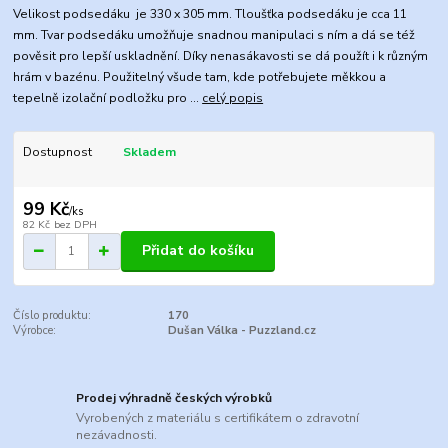
Velikost podsedáku je 330 x 305 mm. Tloušťka podsedáku je cca 11
mm. Tvar podsedáku umožňuje snadnou manipulaci s ním a dá se též
pověsit pro lepší uskladnění. Díky nenasákavosti se dá použít i k různým
hrám v bazénu. Použitelný všude tam, kde potřebujete měkkou a
tepelně izolační podložku pro ...
celý popis
Dostupnost
Skladem
99 Kč
/
ks
82 Kč
bez DPH
Přidat do košíku
Číslo produktu:
170
Výrobce:
Dušan Válka - Puzzland.cz
Prodej výhradně českých výrobků
Vyrobených z materiálu s certifikátem o zdravotní
nezávadnosti.