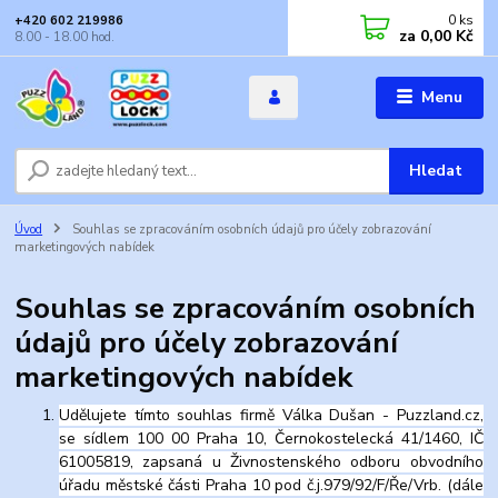
0
ks
+420 602 219986
za
0,00 Kč
8.00 - 18.00 hod.
Menu
Hledat
Úvod
Souhlas se zpracováním osobních údajů pro účely zobrazování
marketingových nabídek
Souhlas se zpracováním osobních
údajů pro účely zobrazování
marketingových nabídek
Udělujete tímto souhlas firmě Válka Dušan - Puzzland.cz,
se sídlem 100 00 Praha 10, Černokostelecká 41/1460, IČ
61005819, zapsaná u Živnostenského odboru obvodního
úřadu městské části Praha 10 pod č.j.979/92/F/Ře/Vrb. (dále