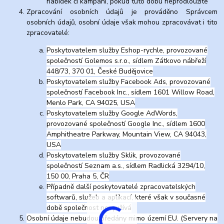
nabídek či kampaní, pokud tuto dobu neprodloužíte
Zpracování osobních údajů je prováděno Správcem
osobních údajů, osobní údaje však mohou zpracovávat i tito
zpracovatelé:
Poskytovatelem služby Eshop-rychle, provozované
společností Golemos s.r.o., sídlem Zátkovo nábřeží
448/73, 370 01, České Budějovice
Poskytovatelem služby Facebook Ads, provozované
společností Facebook Inc., sídlem 1601 Willow Road,
Menlo Park, CA 94025, USA
Poskytovatelem služby Google AdWords,
provozované společností Google Inc., sídlem 1600
Amphitheatre Parkway, Mountain View, CA 94043,
USA
Poskytovatelem služby Sklik, provozované
společností Seznam a.s., sídlem Radlická 3294/10,
150 00, Praha 5, ČR
Případně další poskytovatelé zpracovatelských
softwarů, služeb a aplikací, které však v současné
době společnost nevyužívá
Osobní údaje nebudou předány mimo území EU. (Servery na