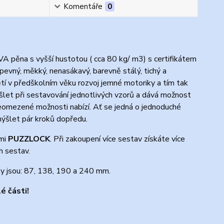
Komentáře
0
VA pěna s vyšší hustotou ( cca 80 kg/ m3) s certifikátem
 pevný, měkký, nenasákavý, barevně stálý, tichý a
tí v předškolním věku rozvoj jemné motoriky a tím tak
ýšlet při sestavování jednotlivých vzorů a dává možnost
é neomezené možnosti nabízí. Ať se jedná o jednoduché
mýšlet pár kroků dopředu.
emi
PUZZLOCK
. Při zakoupení více sestav získáte více
h sestav.
ky jsou: 87, 138, 190 a 240 mm.
é části!