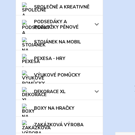
SPOLEČNĚ A KREATIVNĚ
PODSEDÁKY A
PODLOŽKY PĚNOVÉ
STOJÁNEK NA MOBIL
PEXESA - HRY
VÝUKOVÉ POMŮCKY
DEKORACE XL
BOXY NA HRAČKY
ZAKÁZKOVÁ VÝROBA