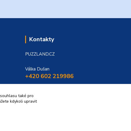
Kontakty
PUZZLAND.CZ
Válka Dušan
+420 602 219986
puzzland@puzzland.cz
 souhlasu také pro
žete kdykoli upravit