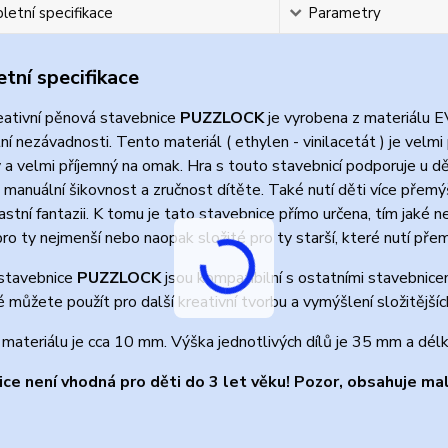
etní specifikace
Parametry
tní specifikace
eativní pěnová stavebnice
PUZZLOCK
je vyrobena z materiálu E
ní nezávadnosti. Tento materiál ( ethylen - vinilacetát ) je velmi
a velmi příjemný na omak. Hra s touto stavebnicí podporuje u dě
 manuální šikovnost a zručnost dítěte. Také nutí děti více přem
lastní fantazii. K tomu je tato stavebnice přímo určena, tím jak
ro ty nejmenší nebo naopak složité pro ty starší, které nutí pře
stavebnice
PUZZLOCK
jsou kompatibilní s ostatními stavebnic
ré můžete použít pro další kreativní tvorbu a vymýšlení složitějšíc
materiálu je cca 10 mm. Výška jednotlivých dílů je 35 mm a dél
ce není vhodná pro děti do 3 let věku! Pozor, obsahuje mal