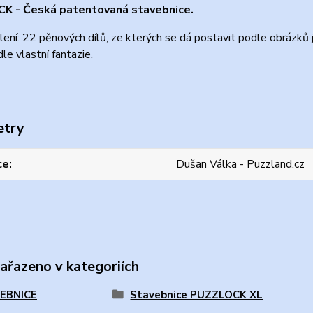
K - Česká patentovaná stavebnice.
ení: 22 pěnových dílů, ze kterých se dá postavit podle obrázků
dle vlastní fantazie.
etry
ce
Dušan Válka - Puzzland.cz
zařazeno v kategoriích
EBNICE
Stavebnice PUZZLOCK XL