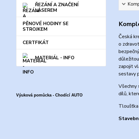
Kompl
ŘEZÁNÍ A ZNAČENÍ
LASEREM
Komple
PĚNOVÉ HODINY SE
STROJKEM
Česká kr
CERTFIKÁT
o zdravot
bezpečný 
MATERIÁL - INFO
důležitou
zapojit v
sestavy p
Všechny 
dílů, kte
Výuková pomůcka - Chodící AUTO
Tloušťka 
Stavebni