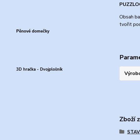
PUZZLOC
Obsah bal
tvořit po
Pěnové domečky
Param
3D hračka - Dvojplošník
Výrob
Zboží 
STAV