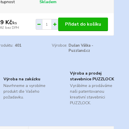
tupnost
Skladem
9 Kč
/
ks
Přidat do košíku
 Kč
bez DPH
roduktu:
401
Výrobce:
Dušan Válka -
Puzzland.cz
Výroba a prodej
Výroba na zakázku
stavebnice PUZZLOCK
Navrhneme a vyrobíme
Vyrábíme a prodáváme
produkt dle Vašeho
naši patentovanou
požadavku.
kreativní stavebnici
PUZZLOCK.