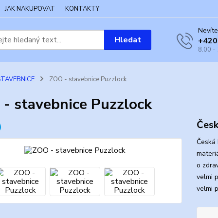
JAK NAKUPOVAT
KONTAKTY
Nevíte
Hledat
+420
8.00 -
STAVEBNICE
ZOO - stavebnice Puzzlock
- stavebnice Puzzlock
Česk
Česká 
materi
o zdrav
velmi 
velmi 