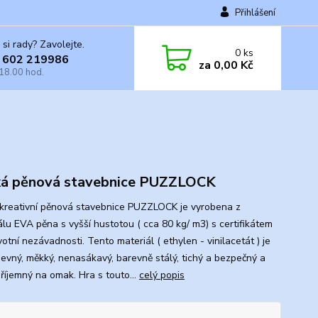
Přihlášení
 si rady? Zavolejte.
0
ks
 602 219986
za
0,00 Kč
 18.00 hod.
á pěnová stavebnice PUZZLOCK
kreativní pěnová stavebnice PUZZLOCK je vyrobena z
álu EVA pěna s vyšší hustotou ( cca 80 kg/ m3) s certifikátem
otní nezávadnosti. Tento materiál ( ethylen - vinilacetát ) je
pevný, měkký, nenasákavý, barevně stálý, tichý a bezpečný a
příjemný na omak. Hra s touto...
celý popis