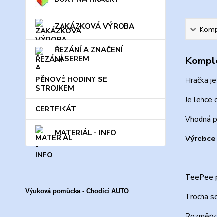
ZAKÁZKOVÁ VÝROBA
Kompl
ŘEZÁNÍ A ZNAČENÍ
LASEREM
Komple
PĚNOVÉ HODINY SE
Hračka je
STROJKEM
Je lehce 
CERTFIKÁT
Vhodná pr
MATERIÁL - INFO
Výrobce 
TeePee p
Výuková pomůcka - Chodící AUTO
Trocha so
Rozměry: