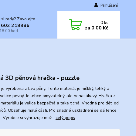
Přihlášení
 si rady? Zavolejte.
0
ks
 602 219986
za
0,00 Kč
 18.00 hod.
á 3D pěnová hračka - puzzle
 je vyrobena z Eva pěny. Tento materiál je měkký, lehký a
 velice pevný. Je lehce omyvatelný, ale nenasákavý. Hračka z
 materiálu je velice bezpečná a také tichá. Vhodná pro děti od
íců. Obsahuje malé části. Pro snadné uskladnění se dá lehce
t. Výrobce si vyhrazuje mož...
celý popis