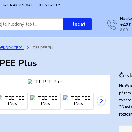
JAK NAKUPOVAT
KONTAKTY
Nevíte
Hledat
+420
8.00 -
DEKORACE XL
TEE PEE Plus
PEE Plus
Česk
Hračka
přitom
tohoto
36 měs
rozloži