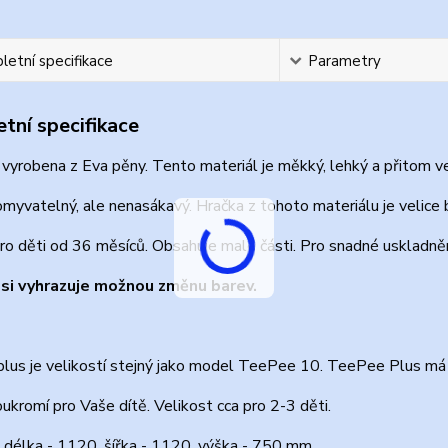
etní specifikace
Parametry
tní specifikace
 vyrobena z Eva pěny. Tento materiál je měkký, lehký a přitom ve
omyvatelný, ale nenasákavý. Hračka z tohoto materiálu je velice 
o děti od 36 měsíců. Obsahuje malé části. Pro snadné uskladnění
si vyhrazuje možnou změnu barev.
lus je velikostí stejný jako model TeePee 10. TeePee Plus má 
ukromí pro Vaše dítě. Velikost cca pro 2-3 děti.
 délka - 1120, šířka - 1120, výška - 750 mm