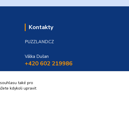
Kontakty
PUZZLAND.CZ
Válka Dušan
+420 602 219986
puzzland@puzzland.cz
 souhlasu také pro
žete kdykoli upravit
Vytvořeno na
Eshop-rychle.cz