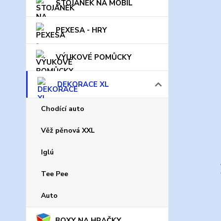
STOJÁNEK NA MOBIL
PEXESA - HRY
VÝUKOVÉ POMŮCKY
DEKORACE XL
Chodící auto
Věž pěnová XXL
Iglú
Tee Pee
Auto
BOXY NA HRAČKY