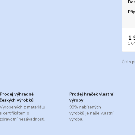
Dos
Pří
1 
1 6
Číslo p
Prodej výhradně
Prodej hraček vlastní
českých výrobků
výroby
Vyrobených z materiálu
99% nabízených
s certifikátem o
výrobků je naše vlastní
zdravotní nezávadnosti.
výroba.