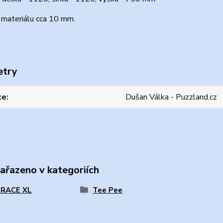
 materiálu cca 10 mm.
etry
ce
Dušan Válka - Puzzland.cz
zařazeno v kategoriích
RACE XL
Tee Pee