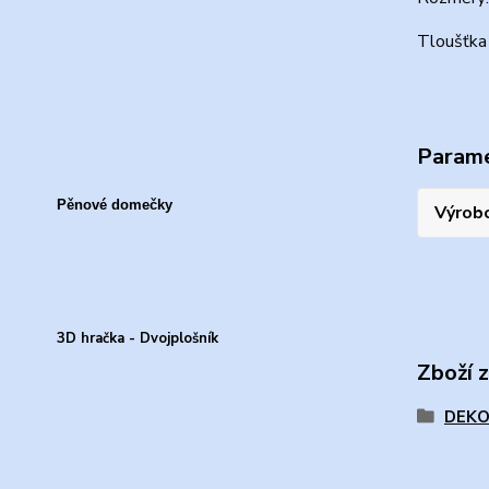
Tloušťka
Param
Pěnové domečky
Výrob
3D hračka - Dvojplošník
Zboží 
DEKO