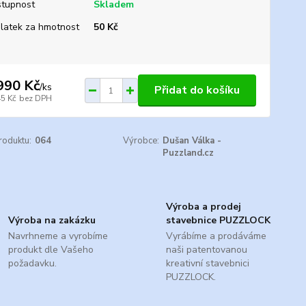
tupnost
Skladem
platek za hmotnost
50 Kč
990 Kč
/
ks
Přidat do košíku
45 Kč
bez DPH
roduktu:
064
Výrobce:
Dušan Válka -
Puzzland.cz
Výroba a prodej
Výroba na zakázku
stavebnice PUZZLOCK
Navrhneme a vyrobíme
Vyrábíme a prodáváme
produkt dle Vašeho
naši patentovanou
požadavku.
kreativní stavebnici
PUZZLOCK.