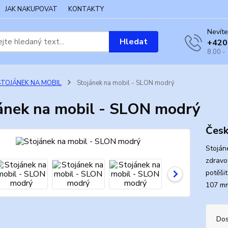
JAK NAKUPOVAT
KONTAKTY
Nevíte
Hledat
+420
8.00 -
STOJÁNEK NA MOBIL
Stojánek na mobil - SLON modrý
ánek na mobil - SLON modrý
Česk
Stoján
zdravo
potěši
107 
Dos