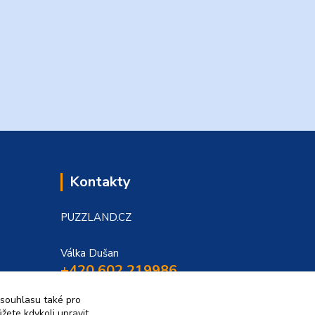
Kontakty
PUZZLAND.CZ
Válka Dušan
+420 602 219986
 souhlasu také pro
puzzland@puzzland.cz
žete kdykoli upravit