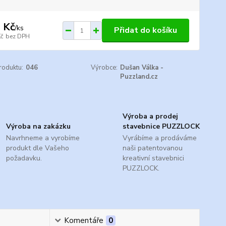
 Kč
/
ks
Přidat do košíku
Kč
bez DPH
roduktu:
046
Výrobce:
Dušan Válka -
Puzzland.cz
Výroba a prodej
Výroba na zakázku
stavebnice PUZZLOCK
Navrhneme a vyrobíme
Vyrábíme a prodáváme
produkt dle Vašeho
naši patentovanou
požadavku.
kreativní stavebnici
PUZZLOCK.
Komentáře
0