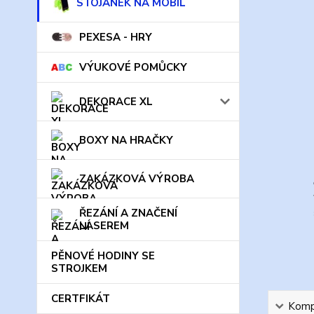
STOJÁNEK NA MOBIL
PEXESA - HRY
VÝUKOVÉ POMŮCKY
DEKORACE XL
BOXY NA HRAČKY
ZAKÁZKOVÁ VÝROBA
ŘEZÁNÍ A ZNAČENÍ
LASEREM
PĚNOVÉ HODINY SE
STROJKEM
CERTFIKÁT
Kompl