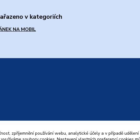
zařazeno v kategoriích
ÁNEK NA MOBIL
čnost, zpříjemnění používání webu, analytické účely a v případě udělení
y využíváme soubory cookies. Nastavení vlastních preferencí cookies mů