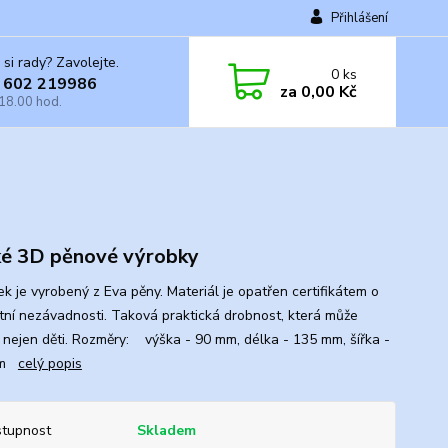
Přihlášení
 si rady? Zavolejte.
0
ks
 602 219986
za
0,00 Kč
 18.00 hod.
é 3D pěnové výrobky
ek je vyrobený z Eva pěny. Materiál je opatřen certifikátem o
tní nezávadnosti. Taková praktická drobnost, která může
t nejen děti. Rozměry: výška - 90 mm, délka - 135 mm, šířka -
mm
celý popis
tupnost
Skladem