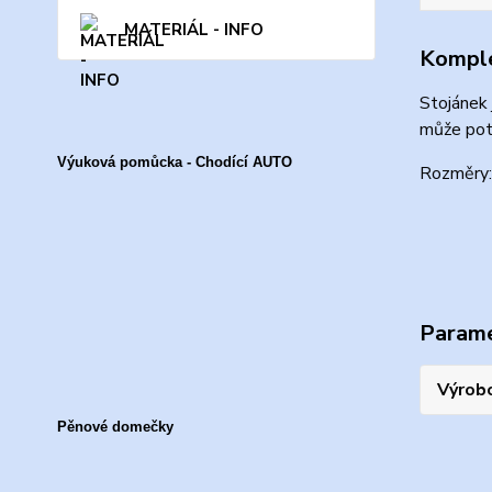
MATERIÁL - INFO
Komple
Stojánek 
může potě
Výuková pomůcka - Chodící AUTO
Rozměry:
Param
Výrob
Pěnové domečky