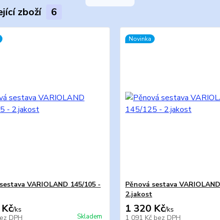
jící zboží
6
Novinka
sestava VARIOLAND 145/105 -
Pěnová sestava VARIOLAND 
2.jakost
 Kč
1 320 Kč
/
ks
/
ks
Skladem
ez DPH
1 091 Kč
bez DPH