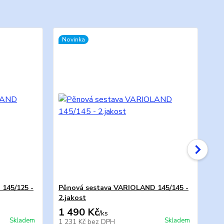
Novinka
No
145/125 -
Pěnová sestava VARIOLAND 145/145 -
Pě
2.jakost
2.j
1 490 Kč
1 
/
ks
Skladem
Skladem
1 231 Kč
bez DPH
1 