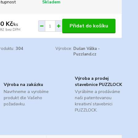
tupnost
Skladem
0 Kč
/
ks
Přidat do košíku
 Kč
bez DPH
roduktu:
304
Výrobce:
Dušan Válka -
Puzzland.cz
Výroba a prodej
Výroba na zakázku
stavebnice PUZZLOCK
Navrhneme a vyrobíme
Vyrábíme a prodáváme
produkt dle Vašeho
naši patentovanou
požadavku.
kreativní stavebnici
PUZZLOCK.