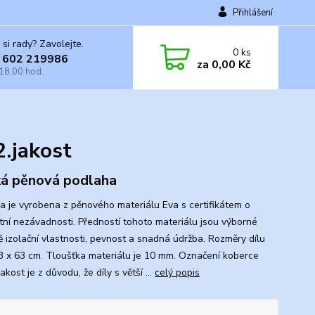
Přihlášení
 si rady? Zavolejte.
0
ks
 602 219986
za
0,00 Kč
 18.00 hod.
2.jakost
á pěnová podlaha
a je vyrobena z pěnového materiálu Eva s certifikátem o
tní nezávadnosti. Předností tohoto materiálu jsou výborné
ě izolační vlastnosti, pevnost a snadná údržba. Rozměry dílu
63 x 63 cm. Tloušťka materiálu je 10 mm. Označení koberce
jakost je z důvodu, že díly s větší ...
celý popis