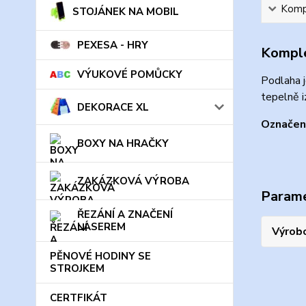
Kompl
STOJÁNEK NA MOBIL
PEXESA - HRY
Komple
VÝUKOVÉ POMŮCKY
Podlaha j
tepelně i
DEKORACE XL
Označení
BOXY NA HRAČKY
ZAKÁZKOVÁ VÝROBA
Param
ŘEZÁNÍ A ZNAČENÍ
LASEREM
Výrob
PĚNOVÉ HODINY SE
STROJKEM
CERTFIKÁT