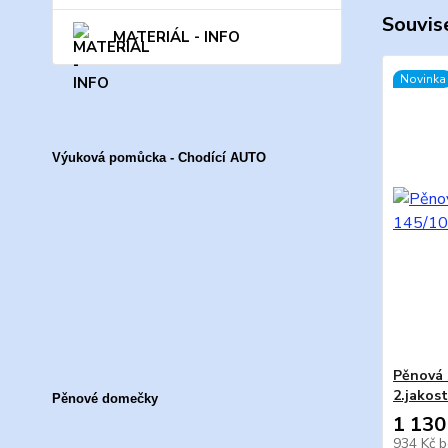
Souvise
MATERIÁL - INFO
Novinka
Výuková pomůcka - Chodící AUTO
Pěnová 
2.jakost
Pěnové domečky
1 130
934 Kč
b