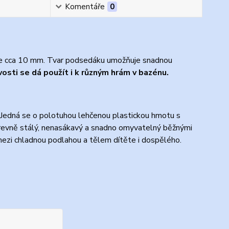
Komentáře
0
je cca 10 mm. Tvar podsedáku umožňuje snadnou
osti se dá použít i k různým hrám v bazénu.
 Jedná se o polotuhou lehčenou plastickou hmotu s
barevně stálý, nenasákavý a snadno omyvatelný běžnými
a mezi chladnou podlahou a tělem dítěte i dospělého.