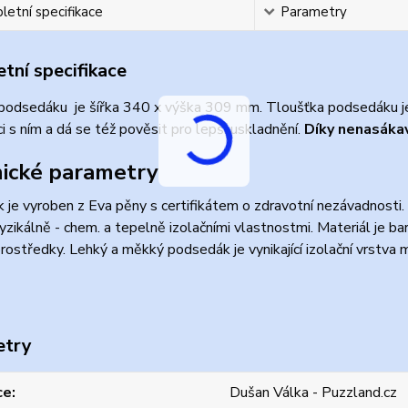
etní specifikace
Parametry
tní specifikace
 podsedáku je šířka 340 x výška 309 mm. Tloušťka podsedáku 
i s ním a dá se též pověsit pro lepší uskladnění.
Díky nenasákav
ické parametry
je vyroben z Eva pěny s certifikátem o zdravotní nezávadnosti.
yzikálně - chem. a tepelně izolačními vlastnostmi. Materiál je 
 prostředky. Lehký a měkký podsedák je vynikající izolační vrstv
etry
ce
Dušan Válka - Puzzland.cz