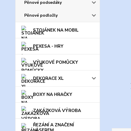
Pěnové podsedáky
Pěnové podložly
STOJÁNEK NA MOBIL
PEXESA - HRY
VÝUKOVÉ POMŮCKY
DEKORACE XL
BOXY NA HRAČKY
ZAKÁZKOVÁ VÝROBA
ŘEZÁNÍ A ZNAČENÍ
LASEREM