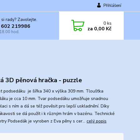
Přihlášení
 si rady? Zavolejte.
0
ks
 602 219986
za
0,00 Kč
 18.00 hod.
á 3D pěnová hračka - puzzle
st podsedáku je šířka 340 x výška 309 mm. Tloušťka
áku je cca 10 mm. Tvar podsedáku umožňuje snadnou
aci s ním a dá se též pověsit pro lepší uskladnění. Díky
kavosti se dá použít i k různým hrám v bazénu. Technické
try Podsedák je vyroben z Eva pěny s cer...
celý popis