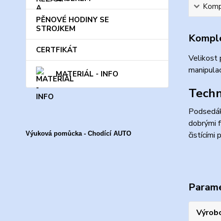
Kompl
PĚNOVÉ HODINY SE
STROJKEM
Komple
CERTFIKÁT
Velikost
manipulac
MATERIÁL - INFO
Techn
Podsedák 
dobrými f
Výuková pomůcka - Chodící AUTO
čistícími
Param
Výrob