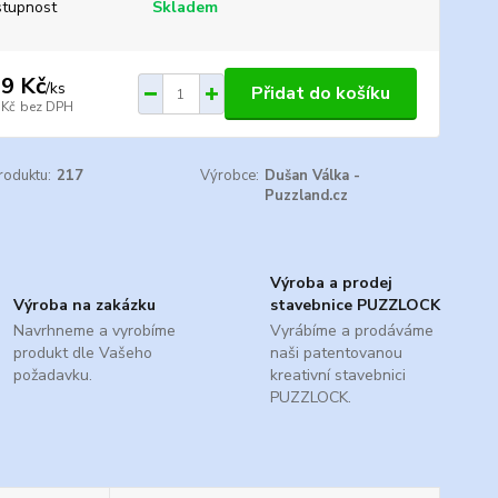
tupnost
Skladem
9 Kč
/
ks
Přidat do košíku
 Kč
bez DPH
roduktu:
217
Výrobce:
Dušan Válka -
Puzzland.cz
Výroba a prodej
Výroba na zakázku
stavebnice PUZZLOCK
Navrhneme a vyrobíme
Vyrábíme a prodáváme
produkt dle Vašeho
naši patentovanou
požadavku.
kreativní stavebnici
PUZZLOCK.