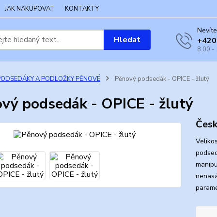
JAK NAKUPOVAT
KONTAKTY
Nevíte
Hledat
+420
8.00 -
PODSEDÁKY A PODLOŽKY PĚNOVÉ
Pěnový podsedák - OPICE - žlutý
vý podsedák - OPICE - žlutý
Česk
Veliko
podsed
manipul
nenasá
parame