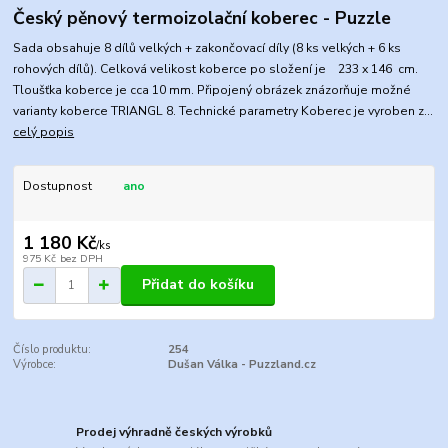
Český pěnový termoizolační koberec - Puzzle
Sada obsahuje 8 dílů velkých + zakončovací díly (8 ks velkých + 6 ks
rohových dílů). Celková velikost koberce po složení je 233 x 146 cm.
Tloušťka koberce je cca 10 mm. Připojený obrázek znázorňuje možné
varianty koberce TRIANGL 8. Technické parametry Koberec je vyroben z...
celý popis
Dostupnost
ano
1 180 Kč
/
ks
975 Kč
bez DPH
Přidat do košíku
Číslo produktu:
254
Výrobce:
Dušan Válka - Puzzland.cz
Prodej výhradně českých výrobků