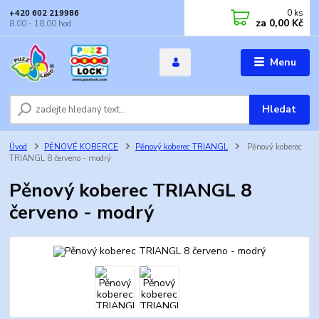
0
ks
+420 602 219986
za
0,00 Kč
8.00 - 18.00 hod.
Menu
Hledat
Úvod
PĚNOVÉ KOBERCE
Pěnový koberec TRIANGL
Pěnový koberec
TRIANGL 8 červeno - modrý
Pěnový koberec TRIANGL 8
červeno - modrý