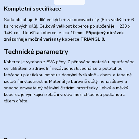
Kompletní specifikace
Sada obsahuje 8 dílů velkých + zakončovací díly (8 ks velkých + 6
ks rohových dílů). Celková velikost koberce po složení je 233 x
146 cm. Tloušťka koberce je cca 10 mm.
Připojený obrázek
znázorňuje možné varianty koberce TRIANGL 8.
Technické parametry
Koberec je vyroben z EVA pěny. Z pěnového materiálu opatřeného
certifikátem o zdravotní nezávadnosti. Jedná se o polotuhou
lehčenou plastickou hmotu s dobrými fyzikálně - chem. a tepelně
izolačními vlastnostmi. Materiál je barevně stálý, nenasákavý a
snadno omyvatelný běžnými čistícími prostředky. Lehký a měkký
koberec je vynikající izolační vrstva mezi chladnou podlahou a
tělem dítěte.