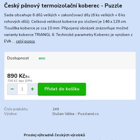
Český pěnový termoizolační koberec - Puzzle
Sada obsahuje 6 dílů velkých + zakončovací díly (6 ks velkých + 6 ks
rohových dílů). Celková velikost koberce po složení je 146 x 129 cm.
Tloušťka koberce je cca 10 mm. Připojený obrázek znázorňuje možné
varianty koberce TRIANGL 6. Technické parametry Koberec je vyroben z
EVA ...
celý popis
Dostupnost
ano
890 Kč
/
ks
736 Kč
bez DPH
Přidat do košíku
Číslo produktu:
249
Výrobce:
Dušan Válka - Puzzland.cz
Prodej výhradně českých výrobků