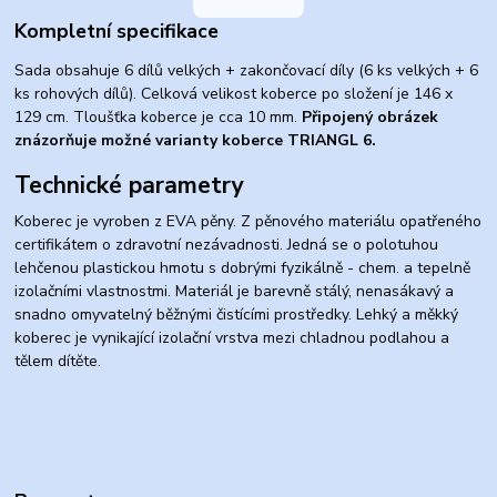
Kompletní specifikace
Sada obsahuje 6 dílů velkých + zakončovací díly (6 ks velkých + 6
ks rohových dílů). Celková velikost koberce po složení je 146 x
129 cm. Tloušťka koberce je cca 10 mm.
Připojený obrázek
znázorňuje možné varianty koberce TRIANGL 6.
Technické parametry
Koberec je vyroben z EVA pěny. Z pěnového materiálu opatřeného
certifikátem o zdravotní nezávadnosti. Jedná se o polotuhou
lehčenou plastickou hmotu s dobrými fyzikálně - chem. a tepelně
izolačními vlastnostmi. Materiál je barevně stálý, nenasákavý a
snadno omyvatelný běžnými čistícími prostředky. Lehký a měkký
koberec je vynikající izolační vrstva mezi chladnou podlahou a
tělem dítěte.