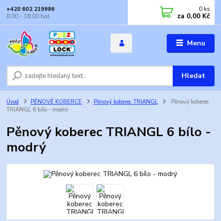
0
ks
+420 602 219986
za
0,00 Kč
8.00 - 18.00 hod.
Menu
Hledat
Úvod
PĚNOVÉ KOBERCE
Pěnový koberec TRIANGL
Pěnový koberec
TRIANGL 6 bílo - modrý
Pěnový koberec TRIANGL 6 bílo -
modrý