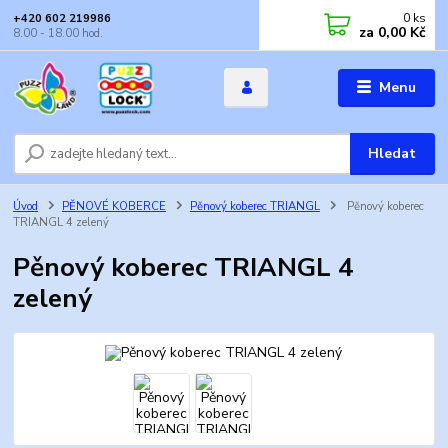
0
ks
+420 602 219986
za
0,00 Kč
8.00 - 18.00 hod.
Menu
Hledat
Úvod
PĚNOVÉ KOBERCE
Pěnový koberec TRIANGL
Pěnový koberec
TRIANGL 4 zelený
Pěnový koberec TRIANGL 4
zelený