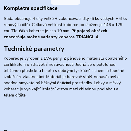
Kompletní specifikace
Sada obsahuje 4 díly velké + zakončovací díly (6 ks velkých + 6 ks
rohových dílů). Celková velikost koberce po složení je 146 x 129
cm. Tloušťka koberce je cca 10 mm.
Připojený obrázek
znázorňuje možné varianty koberce TRIANGL 4.
Technické parametry
Koberec je vyroben z EVA pěny. Z pěnového materiálu opatřeného
certifikátem o zdravotní nezávadnosti. Jedná se o polotuhou
lehčenou plastickou hmotu s dobrými fyzikálně - chem. a tepelně
izolačními vlastnostmi. Materiál je barevně stálý, nenasákavý a
snadno omyvatelný běžnými čistícími prostředky. Lehký a měkký
koberec je vynikající izolační vrstva mezi chladnou podlahou a
tělem dítěte.