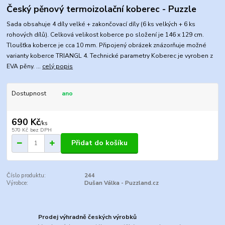
Český pěnový termoizolační koberec - Puzzle
Sada obsahuje 4 díly velké + zakončovací díly (6 ks velkých + 6 ks
rohových dílů). Celková velikost koberce po složení je 146 x 129 cm.
Tloušťka koberce je cca 10 mm. Připojený obrázek znázorňuje možné
varianty koberce TRIANGL 4. Technické parametry Koberec je vyroben z
EVA pěny. ...
celý popis
Dostupnost
ano
690 Kč
/
ks
570 Kč
bez DPH
Přidat do košíku
Číslo produktu:
244
Výrobce:
Dušan Válka - Puzzland.cz
Prodej výhradně českých výrobků