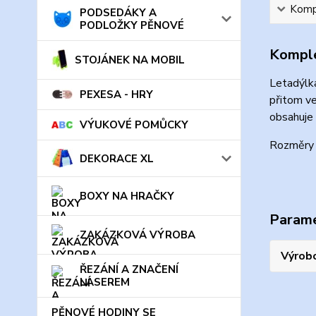
Kompl
PODSEDÁKY A
PODLOŽKY PĚNOVÉ
Komple
STOJÁNEK NA MOBIL
Letadýlka
PEXESA - HRY
přitom ve
obsahuje 
VÝUKOVÉ POMŮCKY
Rozměry 
DEKORACE XL
BOXY NA HRAČKY
Param
ZAKÁZKOVÁ VÝROBA
Výrob
ŘEZÁNÍ A ZNAČENÍ
LASEREM
PĚNOVÉ HODINY SE