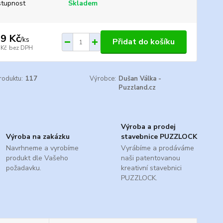
tupnost
Skladem
9 Kč
/
ks
Přidat do košíku
 Kč
bez DPH
roduktu:
117
Výrobce:
Dušan Válka -
Puzzland.cz
Výroba a prodej
Výroba na zakázku
stavebnice PUZZLOCK
Navrhneme a vyrobíme
Vyrábíme a prodáváme
produkt dle Vašeho
naši patentovanou
požadavku.
kreativní stavebnici
PUZZLOCK.