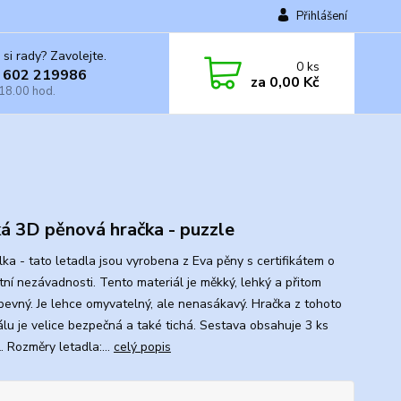
Přihlášení
 si rady? Zavolejte.
0
ks
 602 219986
za
0,00 Kč
 18.00 hod.
á 3D pěnová hračka - puzzle
lka - tato letadla jsou vyrobena z Eva pěny s certifikátem o
tní nezávadnosti. Tento materiál je měkký, lehký a přitom
 pevný. Je lehce omyvatelný, ale nenasákavý. Hračka z tohoto
álu je velice bezpečná a také tichá. Sestava obsahuje 3 ks
. Rozměry letadla:...
celý popis