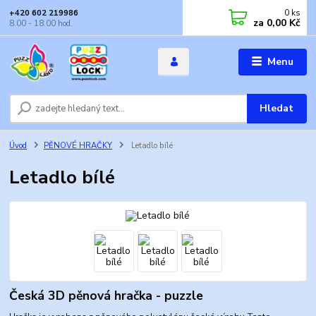
0
ks
+420 602 219986
za
0,00 Kč
8.00 - 18.00 hod.
Menu
Hledat
Úvod
PĚNOVÉ HRAČKY
Letadlo bílé
Letadlo bílé
Česká 3D pěnová hračka - puzzle