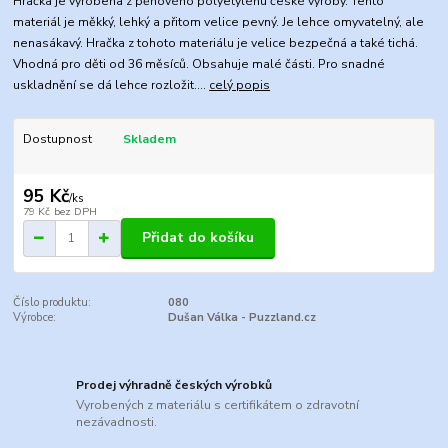
Hračka je vyrobena z pěnového polyetylénu české výroby. Tento
materiál je měkký, lehký a přitom velice pevný. Je lehce omyvatelný, ale
nenasákavý. Hračka z tohoto materiálu je velice bezpečná a také tichá.
Vhodná pro děti od 36 měsíců. Obsahuje malé části. Pro snadné
uskladnění se dá lehce rozložit....
celý popis
Dostupnost
Skladem
95 Kč
/
ks
79 Kč
bez DPH
Přidat do košíku
Číslo produktu:
080
Výrobce:
Dušan Válka - Puzzland.cz
Prodej výhradně českých výrobků
Vyrobených z materiálu s certifikátem o zdravotní
nezávadnosti.