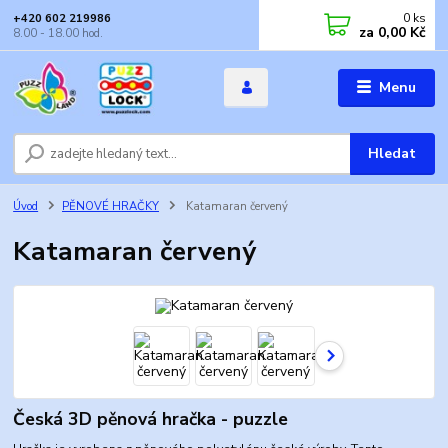
0
ks
+420 602 219986
za
0,00 Kč
8.00 - 18.00 hod.
Menu
Hledat
Úvod
PĚNOVÉ HRAČKY
Katamaran červený
Katamaran červený
Česká 3D pěnová hračka - puzzle