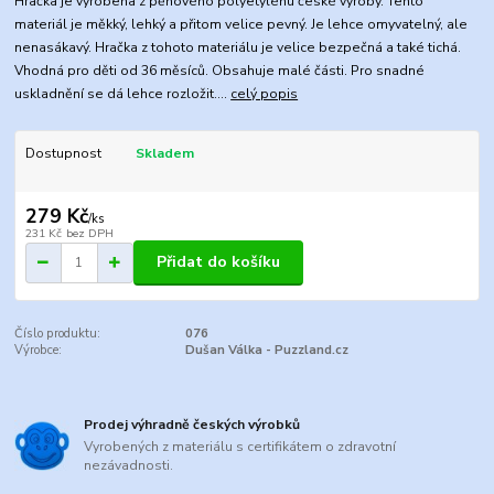
Hračka je vyrobena z pěnového polyetylénu české výroby. Tento
materiál je měkký, lehký a přitom velice pevný. Je lehce omyvatelný, ale
nenasákavý. Hračka z tohoto materiálu je velice bezpečná a také tichá.
Vhodná pro děti od 36 měsíců. Obsahuje malé části. Pro snadné
uskladnění se dá lehce rozložit....
celý popis
Dostupnost
Skladem
279 Kč
/
ks
231 Kč
bez DPH
Přidat do košíku
Číslo produktu:
076
Výrobce:
Dušan Válka - Puzzland.cz
Prodej výhradně českých výrobků
Vyrobených z materiálu s certifikátem o zdravotní
nezávadnosti.