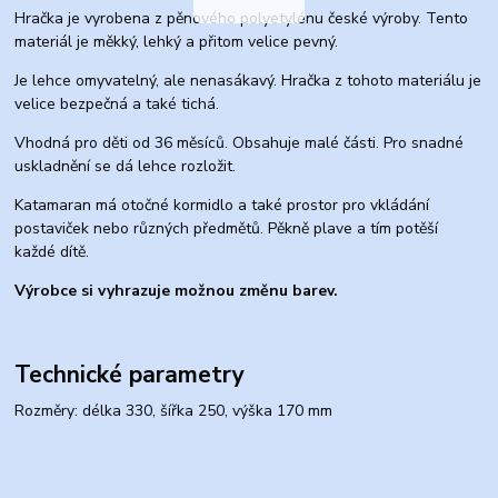
Hračka je vyrobena z pěnového polyetylénu české výroby. Tento
materiál je měkký, lehký a přitom velice pevný.
Je lehce omyvatelný, ale nenasákavý. Hračka z tohoto materiálu je
velice bezpečná a také tichá.
Vhodná pro děti od 36 měsíců. Obsahuje malé části. Pro snadné
uskladnění se dá lehce rozložit.
Katamaran má otočné kormidlo a také prostor pro vkládání
postaviček nebo různých předmětů. Pěkně plave a tím potěší
každé dítě.
Výrobce si vyhrazuje možnou změnu barev.
Technické parametry
Rozměry: délka 330, šířka 250, výška 170 mm