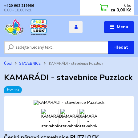
0
ks
+420 602 219986
za
0,00 Kč
8.00 - 18.00 hod.
Menu
Hledat
Úvod
STAVEBNICE
KAMARÁDI - stavebnice Puzzlock
KAMARÁDI - stavebnice Puzzlock
Novinka
Česká pěnová stavebnice PUZZLOCK