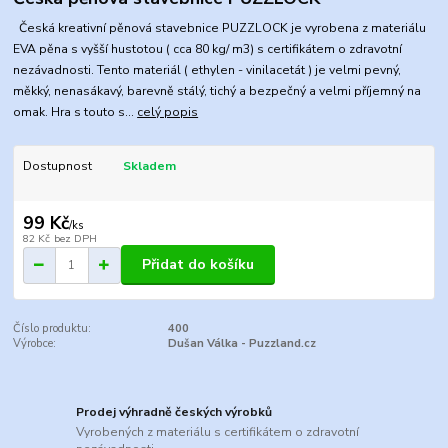
Česká kreativní pěnová stavebnice PUZZLOCK je vyrobena z materiálu
EVA pěna s vyšší hustotou ( cca 80 kg/ m3) s certifikátem o zdravotní
nezávadnosti. Tento materiál ( ethylen - vinilacetát ) je velmi pevný,
měkký, nenasákavý, barevně stálý, tichý a bezpečný a velmi příjemný na
omak. Hra s touto s...
celý popis
Dostupnost
Skladem
99 Kč
/
ks
82 Kč
bez DPH
Přidat do košíku
Číslo produktu:
400
Výrobce:
Dušan Válka - Puzzland.cz
Prodej výhradně českých výrobků
Vyrobených z materiálu s certifikátem o zdravotní