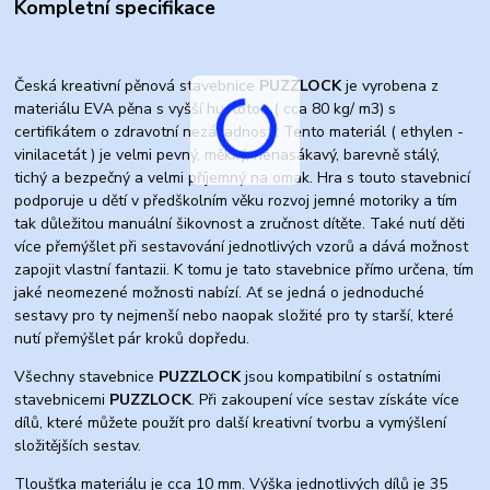
Kompletní specifikace
Česká kreativní pěnová stavebnice
PUZZLOCK
je vyrobena z
materiálu EVA pěna s vyšší hustotou ( cca 80 kg/ m3) s
certifikátem o zdravotní nezávadnosti. Tento materiál ( ethylen -
vinilacetát ) je velmi pevný, měkký, nenasákavý, barevně stálý,
tichý a bezpečný a velmi příjemný na omak. Hra s touto stavebnicí
podporuje u dětí v předškolním věku rozvoj jemné motoriky a tím
tak důležitou manuální šikovnost a zručnost dítěte. Také nutí děti
více přemýšlet při sestavování jednotlivých vzorů a dává možnost
zapojit vlastní fantazii. K tomu je tato stavebnice přímo určena, tím
jaké neomezené možnosti nabízí. Ať se jedná o jednoduché
sestavy pro ty nejmenší nebo naopak složité pro ty starší, které
nutí přemýšlet pár kroků dopředu.
Všechny stavebnice
PUZZLOCK
jsou kompatibilní s ostatními
stavebnicemi
PUZZLOCK
. Při zakoupení více sestav získáte více
dílů, které můžete použít pro další kreativní tvorbu a vymýšlení
složitějších sestav.
Tloušťka materiálu je cca 10 mm. Výška jednotlivých dílů je 35