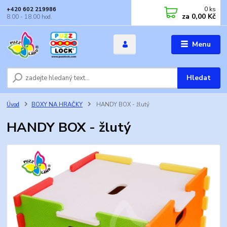
0
ks
+420 602 219986
za
0,00 Kč
8.00 - 18.00 hod.
Menu
Hledat
Úvod
BOXY NA HRAČKY
HANDY BOX - žlutý
HANDY BOX - žlutý