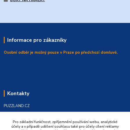
BOXY NA HRAČKY
Informace pro zákazníky
Osobní odběr je možný pouze v Praze po předchozí domluvě.
Kontakty
PUZZLAND.CZ
Válka Dušan
Pro základní funkčnost, zpříjemnění používání webu, analytické
+420 602 219986
účely a v případě udělení souhlasu také pro účely cílení reklamy