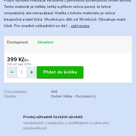
Popis výrobku Hračka je vyrobena z pěnového polyetylénu české výroby.
Tento materiál je měkký, lehký a přitom velice pevný. Je lehce
omyvatelný, ale nenasákavý. Hračka z tohoto materiálu je velice
bezpečná a také tichá. Vhodná pro děti od 36 měsíců. Obsahuje malé
části. Pro snadné uskladnění se dá l...
celý popis
Dostupnost
Skladem
399 Kč
/
ks
330 Kč
bez DPH
Přidat do košíku
Číslo produktu:
006
Výrobce:
Dušan Válka - Puzzland.cz
Prodej výhradně českých výrobků
Vyrobených z materiálu s certifikátem o zdravotní
nezávadnosti.