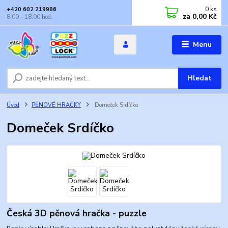
0
ks
+420 602 219986
za
0,00 Kč
8.00 - 18.00 hod.
Menu
Hledat
Úvod
PĚNOVÉ HRAČKY
Domeček Srdíčko
Domeček Srdíčko
Česká 3D pěnová hračka - puzzle